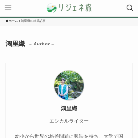
ホーム
鴻里織の執筆記事
鴻里織
– Author –
鴻里織
エシカルライター
幼少から世界の格差問題に興味を持ち、大学で国