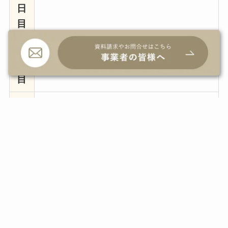
日
目
5
終日乗馬、ゲル宿泊。
日
目
6
バスでチンギスハーン国際空港、帰国
日
の途へ。
目
上記の通り、2日目から5日目の4日間は基本的
に同じ流れです。
具体的には、午前8時頃に皆で朝食を摂り、午前