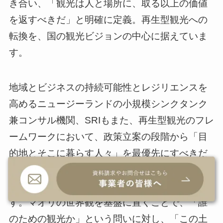
き合い、「観光は人と場所に、取る以上の価値
を返すべきだ」と明確に定義。再生型観光への
転換を、国の観光ビジョンの中心に据えていま
す。
地域とビジネスの持続可能性とレジリエンスを
高めるニュージーランドの小規模シンクタンク
兼コンサル機関、SRIもまた、再生型観光のフレ
ームワークにおいて、政策立案の段階から「目
的地とそこに暮らす人々」を最優先にすべきだ
と提言しています。これは、観光の軸足を「訪
問者中心」から「地域中心」へと移す発想で
す。マオリの世界観を基盤に置くことで、「誰
のための観光か」という問いに対し、「この土