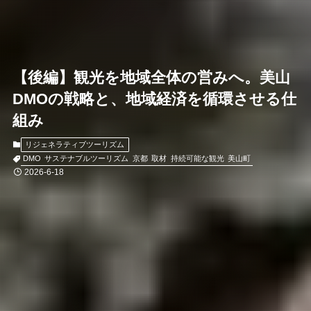
【後編】観光を地域全体の営みへ。美山
DMOの戦略と、地域経済を循環させる仕
組み
リジェネラティブツーリズム
DMO
サステナブルツーリズム
京都
取材
持続可能な観光
美山町
2026-6-18