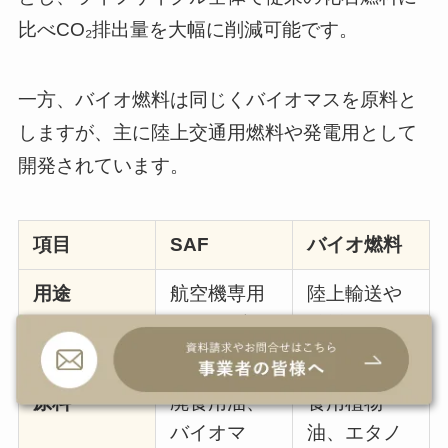
比べCO₂排出量を大幅に削減可能です。
一方、バイオ燃料は同じくバイオマスを原料と
しますが、主に陸上交通用燃料や発電用として
開発されています。
項目
SAF
バイオ燃料
用途
航空機専用
陸上輸送や
（ASTM認
発電
証あり）
原料
廃食用油、
食用植物
バイオマ
油、エタノ