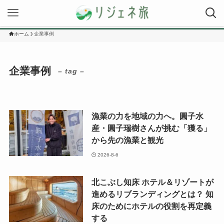
ホーム
企業事例
企業事例
– tag –
漁業の力を地域の力へ。圓子水
産・圓子瑞樹さんが挑む「獲る」
から先の漁業と観光
2026-8-6
北こぶし知床 ホテル＆リゾートが
進めるリブランディングとは？ 知
床のためにホテルの役割を再定義
する