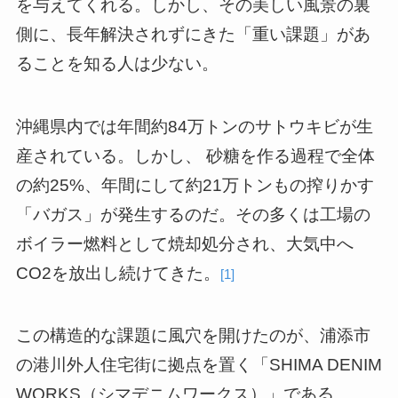
を与えてくれる。しかし、その美しい風景の裏
側に、長年解決されずにきた「重い課題」があ
ることを知る人は少ない。
沖縄県内では年間約84万トンのサトウキビが生
産されている。しかし、 砂糖を作る過程で全体
の約25%、年間にして約21万トンもの搾りかす
「バガス」が発生するのだ。その多くは工場の
ボイラー燃料として焼却処分され、大気中へ
CO2を放出し続けてきた。
[1]
この構造的な課題に風穴を開けたのが、浦添市
の港川外人住宅街に拠点を置く「SHIMA DENIM
WORKS（シマデニムワークス）」である。