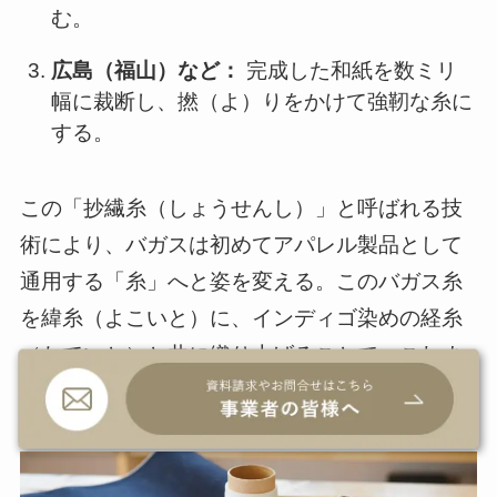
む。
広島（福山）など：
完成した和紙を数ミリ
幅に裁断し、撚（よ）りをかけて強靭な糸に
する。
この「抄繊糸（しょうせんし）」と呼ばれる技
術により、バガスは初めてアパレル製品として
通用する「糸」へと姿を変える。このバガス糸
を緯糸（よこいと）に、インディゴ染めの経糸
（たていと）と共に織り上げることで、これま
でにないデニム生地が誕生した。