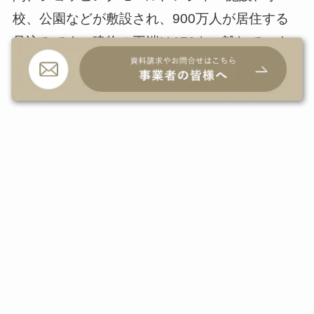
校、公園などが敷設され、900万人が居住する
見込みです。建物の両端は170キロ離れていま
すが、高速鉄道により20分で移動可能になる予
定です。
この一大プロジェクトのエネルギー源として水
素が導入される予定です。グリーン水素プロジ
ェクトを進める合弁会社であるNEOM Green
Hydrogen Company（以下、NGHC）は、新し
い工場の建設などに向けて総投資額84億ドルの
資金調達が完了したと発表しました。NGHC
は、再生可能エネルギー企業であるACWA
Power社、産業ガスメーカーのAir Products社、